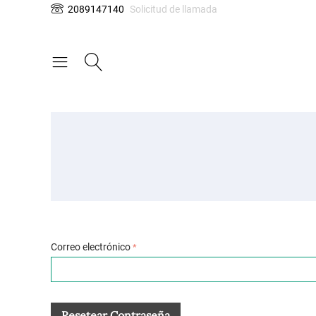
2089147140
Solicitud de llamada
Correo electrónico
Resetear Contraseña