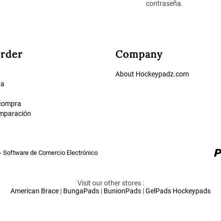
contraseña.
rder
Company
About Hockeypadz.com
ta
 compra
omparación
- Software de Comercio Electrónico
Visit our other stores :
American Brace
|
BungaPads
|
BunionPads
|
GelPads
Hockeypads